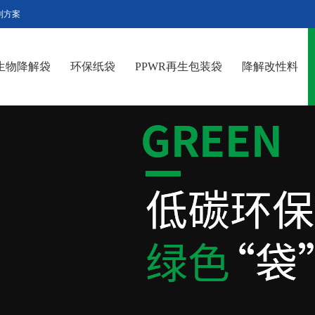
制方案
R生物降解袋
环保纸袋
PPWR再生包装袋
降解改性料