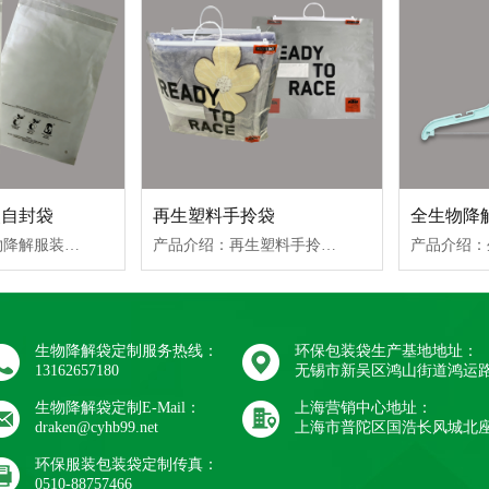
装自封袋
再生塑料手拎袋
全生物降
产品介绍：生物降解服装包装袋，透明度可、韧性好、手感挺、边封佳应用领域：适用于日用品、礼品、贺卡、服装等包装。起订量：500kg包装方式：五层无钉纸箱，内置防潮袋保质期：1年储存方式：避光、干燥、阴凉、密封储存生产周期：10个工作日
产品介绍：再生塑料手拎袋，根据需要可添加30%-100%再生塑料粒子，颜色灰暗、有晶点、性能同PE；通过REACH、ROHS报告、环保检测；获得国际GRS权威认证。起订量：500kg生产周期：10个工作日友情提醒：由于recycled材料来源多样性，并不能保证每批次recycled材料的均一性，有可能会出现晶点较多、雾度明显、膜色发暗、微量析出物、轻微气味等问题，都属于正常现象。
生物降解袋定制服务热线：
环保包装袋生产基地地址：
13162657180
无锡市新吴区鸿山街道鸿运路
生物降解袋定制E-Mail：
上海营销中心地址：
draken@cyhb99.net
上海市普陀区国浩长风城北座
环保服装包装袋定制传真：
0510-88757466