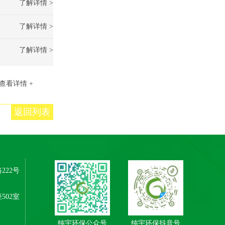
了解详情 >
了解详情 >
了解详情 >
查看详情 +
返回列表
222号
502室
纯宇环保公众号
纯宇环保抖音号