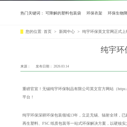
热门关键词：
可降解的塑料包装袋
环保衣架
环保生物
您的位置:
首页
>
新闻中心
>
纯宇环保英文官网正式上
纯宇环
来源：
发布日期： 2026.03.14
重磅官宣！无锡纯宇环保制品有限公司英文官方网站（https://ch
平台！
纯宇环保深耕环保包装领域13年，立足无锡、辐射全球，已建成 SG
再生塑料、FSC 纸质包装等一站式环保解决方案，以硬核实