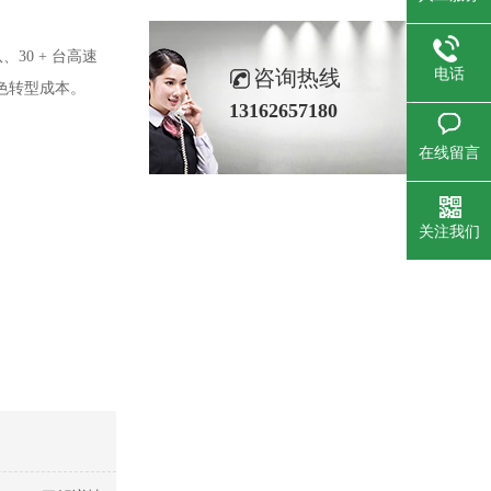
30 + 台高速
电话
咨询热线
色转型成本。
13162657180
在线留言
关注我们